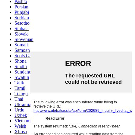
Pashto
Persian
Punjabi
Serbian
Sesotho
Sinhala
Slovak
Slovenian
Somali
Samoan
Scots Gaelic
Shona
Sindhi
Sundanese
Swahili
Tajik
Tamil
Telugu
Thai
Ukrainian
Urdu
Uzbek
Vietnamese
Welsh
Xhosa