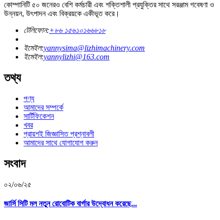
কোম্পানিটি ৫০ জনেরও বেশি কর্মচারী এবং শক্তিশালী প্রযুক্তির সাথে সরঞ্জাম গবেষণা ও
উন্নয়ন, উৎপাদন এবং বিক্রয়কে একীভূত করে।
টেলিফোন:
+৮৬ ১৫৬১০১৬৬৮১৮
ইমেইল:
yannysima@lizhimachinery.com
ইমেইল:
yannylizhi@163.com
তথ্য
পণ্য
আমাদের সম্পর্কে
সার্টিফিকেশন
খবর
প্রায়শই জিজ্ঞাসিত প্রশ্নাবলী
আমাদের সাথে যোগাযোগ করুন
সংবাদ
০২/০৬/২৫
জার্সি সিটি মল নতুন রোবোটিক বার্গার উদ্বোধন করেছে...