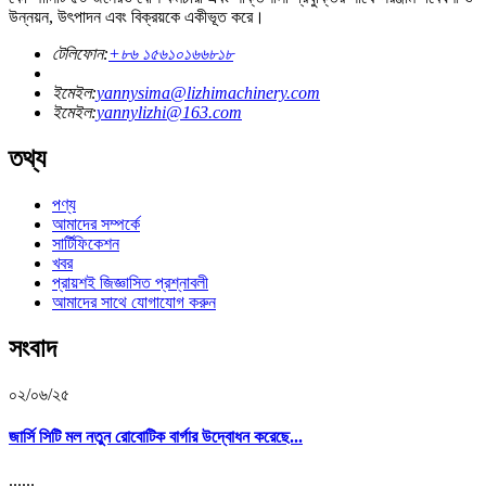
উন্নয়ন, উৎপাদন এবং বিক্রয়কে একীভূত করে।
টেলিফোন:
+৮৬ ১৫৬১০১৬৬৮১৮
ইমেইল:
yannysima@lizhimachinery.com
ইমেইল:
yannylizhi@163.com
তথ্য
পণ্য
আমাদের সম্পর্কে
সার্টিফিকেশন
খবর
প্রায়শই জিজ্ঞাসিত প্রশ্নাবলী
আমাদের সাথে যোগাযোগ করুন
সংবাদ
০২/০৬/২৫
জার্সি সিটি মল নতুন রোবোটিক বার্গার উদ্বোধন করেছে...
......