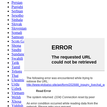
Persian
Punjabi
Serbian
Sesotho
Sinhala
Slovak
Slovenian
Somali
Samoan
Scots Gaelic
Shona
Sindhi
Sundanese
Swahili
Tajik
Tamil
Telugu
Thai
Ukrainian
Urdu
Uzbek
Vietnamese
Welsh
Xhosa
Yiddish