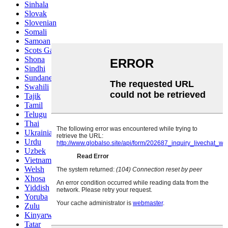
Sinhala
Slovak
Slovenian
Somali
Samoan
Scots Gaelic
Shona
Sindhi
Sundanese
Swahili
Tajik
Tamil
Telugu
Thai
Ukrainian
Urdu
Uzbek
Vietnamese
Welsh
Xhosa
Yiddish
Yoruba
Zulu
Kinyarwanda
Tatar