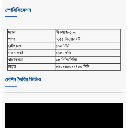
স্পেসিফিকেশন
মডেল
সিএক্সজে-১০০
পাও
r
০.৫৫ কিলোওয়াট
বেল্ট
প্রস্থ
১০০ মিমি
ওজন করা
t
১৪৫ কেজি
ধারণক্ষমতা
৩৫ পিসি/মিনিট
মাত্রা
৮৬০x৬০০x১৪০০ মিমি
মেশিন তৈরির ভিডিও