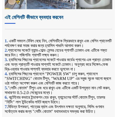
এই মেশিনটি কীভাবে ব্যবহার করবেন
1.
একটি সমতল টেবিল বেছে নিন, মেশিনটিকে স্থিরভাবে রাখুন এবং মেশিন প্যানেলটি
পর্যবেক্ষণ করা সহজ করার জন্য চ্যাসিস পাগুলি আলাদা করুন।
2.
প্যানেলের সকেটে হ্যান্ড-হোল্ড সেন্সর হেডের প্লাগটি ঢোকান এবং এটিকে শক্ত
করে দিন। পজিশনিং গ্যাপটি লক্ষ্য করুন।
3.
চ্যাসিসের পিছনের প্যানেলের সকেটে পাওয়ার কর্ডের প্লাগের এক প্রান্ত ঢোকান
এবং অন্য প্রান্তটি পাওয়ার সাপ্লাই সকেটে ঢোকান। অনুগ্রহ করে সিঙ্গেল-ফেজ
থ্রি-ওয়্যার পাওয়ার সাপ্লাই ব্যবহার করতে ভুলবেন না।
4.
চ্যাসিসের পিছনের প্যানেলে "POWER SW" চালু করুন, প্যানেলে
"SWITCHING" বোতাম টিপুন, "WARM UP" এর সবুজ সূচক আলো জ্বলে
ওঠা পর্যন্ত অপেক্ষা করুন এবং মেশিনটি কাজ করতে পারে।
5.
"সেটিং বোতাম" টিপুন এবং ধরে রাখুন এবং এটিকে একটি উপযুক্ত মান সেট করুন,
সাধারণত 0.5-2.0 সেকেন্ডের মধ্যে।
6.
কন্টেইনার কভারে ইন্ডাকশন হেড রাখুন, হ্যান্ডেলের স্টার্ট বোতাম টিপুন, তারপর
"হিটিং" লাল ইন্ডিকেটর লাইট জ্বলে উঠবে।
7.
বিভিন্ন উপকরণ, পাত্রের ব্যাস এবং উৎপাদন দক্ষতা অনুসারে, সিলিং গুণমান
সর্বোত্তম করার জন্য "সেটিং বোতাম" যথাযথভাবে সমন্বয় করা উচিত।