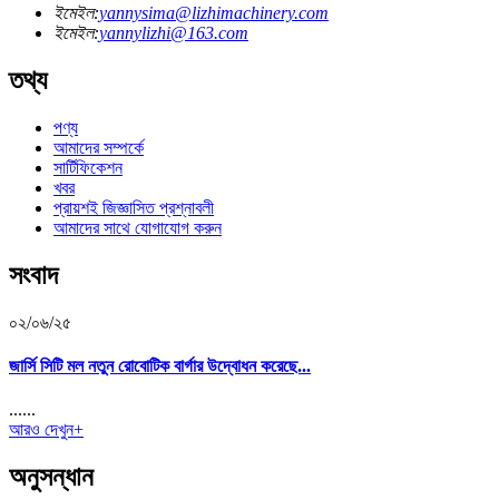
ইমেইল:
yannysima@lizhimachinery.com
ইমেইল:
yannylizhi@163.com
তথ্য
পণ্য
আমাদের সম্পর্কে
সার্টিফিকেশন
খবর
প্রায়শই জিজ্ঞাসিত প্রশ্নাবলী
আমাদের সাথে যোগাযোগ করুন
সংবাদ
০২/০৬/২৫
জার্সি সিটি মল নতুন রোবোটিক বার্গার উদ্বোধন করেছে...
......
আরও দেখুন+
অনুসন্ধান