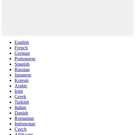
English
French
German
Portuguese
Spanish
Russian
Japanese
Korean
Arabic
Irish
Greek
Turkish
Italian
Danish
Romanian
Indonesian
Czech
Afrikaans