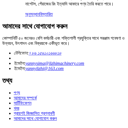
নাগেটস, পেঁয়াজের রিং ইত্যাদি আকারে পণ্য তৈরি করতে পারে।
অনুসন্ধান
বিস্তারিত
আমাদের সাথে যোগাযোগ করুন
কোম্পানিটি ৫০ জনেরও বেশি কর্মচারী এবং শক্তিশালী প্রযুক্তির সাথে সরঞ্জাম গবেষণা ও
উন্নয়ন, উৎপাদন এবং বিক্রয়কে একীভূত করে।
টেলিফোন:
+৮৬ ১৫৬১০১৬৬৮১৮
ইমেইল:
yannysima@lizhimachinery.com
ইমেইল:
yannylizhi@163.com
তথ্য
পণ্য
আমাদের সম্পর্কে
সার্টিফিকেশন
খবর
প্রায়শই জিজ্ঞাসিত প্রশ্নাবলী
আমাদের সাথে যোগাযোগ করুন