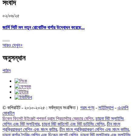
সংবাদ
০২/০৬/২৫
জার্সি সিটি মল নতুন রোবোটিক বার্গার উদ্বোধন করেছে...
......
আরও দেখুন+
অনুসন্ধান
পাঠান
© কপিরাইট - ২০১০-২০২৫ : সর্বস্বত্ব সংরক্ষিত।
গরম পণ্য
-
সাইটম্যাপ
-
এএমপি
মোবাইল
চিকেন ফিলেট উইংরুট পপকর্ন ড্রাম প্রিডাস্টার ব্রেডার মেশিন
,
চায়না মিট স্লাইসিং
মেশিন এবং মিট স্লাইসার
,
চায়না মিট কাটলেট এবং মিট ডাইসিং মেশিন
,
চীন মাংস
প্রক্রিয়াকরণ মেশিন এবং মাংস কাটার
,
চীন মাংস প্রক্রিয়াকরণ মেশিন এবং মাংস কাটার
,
চায়না বার্গার তৈরির মেশিন এবং চিকেন নাগেট মেশিন
,
চায়না মিট স্লাইসার এবং স্লাইসিং